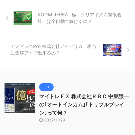
ROOM REPEAT 極 クリアイズム有限会
社 は全自動で稼げるの？
アメプレスPro 株式会社アイピリカ 本当
に集客アップ出来るの？
ＦＸ
マイトレＦＸ 株式会社ＲＢＣ 中東謙一
の｢オートインカム｣｢トリプルブレイ
ン｣って何？
2022/11/29