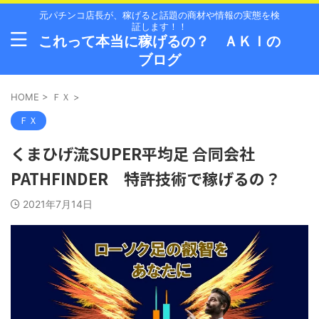
元パチンコ店長が、稼げると話題の商材や情報の実態を検
証します！！
これって本当に稼げるの？ ＡＫＩの
ブログ
HOME
>
ＦＸ
>
ＦＸ
くまひげ流SUPER平均足 合同会社
PATHFINDER 特許技術で稼げるの？
2021年7月14日