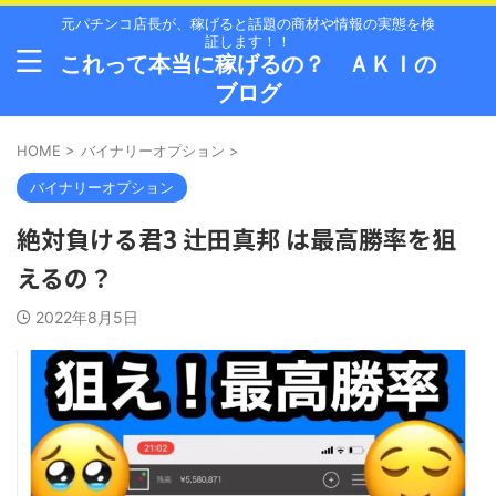
元パチンコ店長が、稼げると話題の商材や情報の実態を検
証します！！
これって本当に稼げるの？ ＡＫＩの
ブログ
HOME
>
バイナリーオプション
>
バイナリーオプション
絶対負ける君3 辻田真邦 は最高勝率を狙
えるの？
2022年8月5日