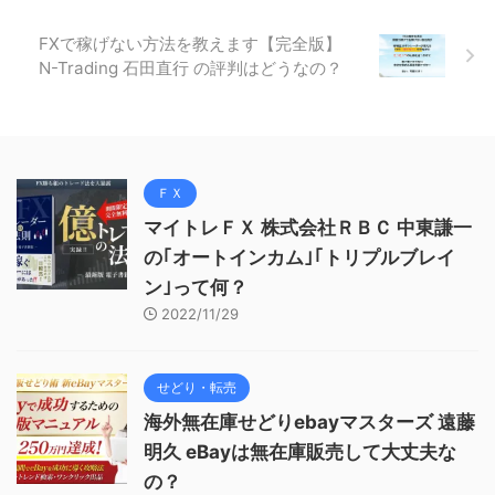
FXで稼げない方法を教えます【完全版】
N-Trading 石田直行 の評判はどうなの？
ＦＸ
マイトレＦＸ 株式会社ＲＢＣ 中東謙一
の｢オートインカム｣｢トリプルブレイ
ン｣って何？
2022/11/29
せどり・転売
海外無在庫せどりebayマスターズ 遠藤
明久 eBayは無在庫販売して大丈夫な
の？