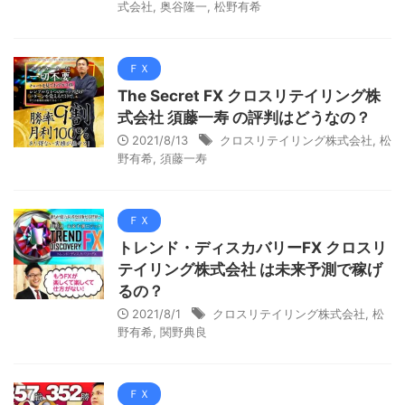
式会社
,
奥谷隆一
,
松野有希
ＦＸ
The Secret FX クロスリテイリング株
式会社 須藤一寿 の評判はどうなの？
2021/8/13
クロスリテイリング株式会社
,
松
野有希
,
須藤一寿
ＦＸ
トレンド・ディスカバリーFX クロスリ
テイリング株式会社 は未来予測で稼げ
るの？
2021/8/1
クロスリテイリング株式会社
,
松
野有希
,
関野典良
ＦＸ