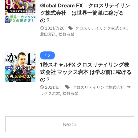
Global Dream FX クロスリテイリン
グ株式会社 は世界一簡単に稼げる
の？
2021/7/20
クロスリテイリング株式会社
,
北田夏己
,
松野有希
ＦＸ
1秒スキャルFX クロスリテイリング株
式会社 マックス岩本 は学ぶ前に稼げる
の？
2021/6/1
クロスリテイリング株式会社
,
マ
ックス岩本
,
松野有希
Next »