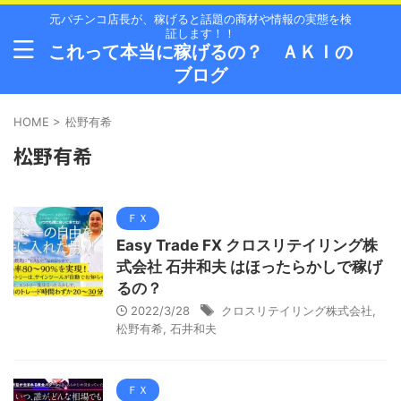
元パチンコ店長が、稼げると話題の商材や情報の実態を検
証します！！
これって本当に稼げるの？ ＡＫＩの
ブログ
HOME
>
松野有希
松野有希
ＦＸ
Easy Trade FX クロスリテイリング株
式会社 石井和夫 はほったらかしで稼げ
るの？
2022/3/28
クロスリテイリング株式会社
,
松野有希
,
石井和夫
ＦＸ