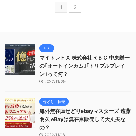
1
2
ＦＸ
マイトレＦＸ 株式会社ＲＢＣ 中東謙一
の｢オートインカム｣｢トリプルブレイ
ン｣って何？
2022/11/29
せどり・転売
海外無在庫せどりebayマスターズ 遠藤
明久 eBayは無在庫販売して大丈夫な
の？
2022/11/18