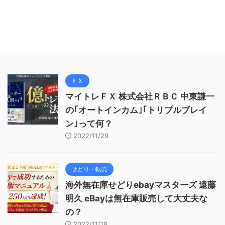
ＦＸ
マイトレＦＸ 株式会社ＲＢＣ 中東謙一
の｢オートインカム｣｢トリプルブレイ
ン｣って何？
2022/11/29
せどり・転売
海外無在庫せどりebayマスターズ 遠藤
明久 eBayは無在庫販売して大丈夫な
の？
2022/11/18